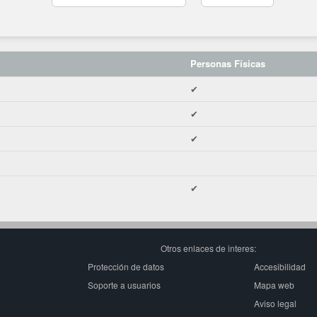
Personas Físicas
✔
✔
✔
✔
Otros enlaces de interes:
Protección de datos
Accesibilidad
Soporte a usuarios
Mapa web
Aviso legal