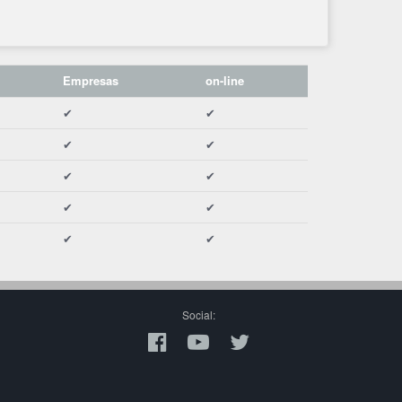
Empresas
on-line
✔
✔
✔
✔
✔
✔
✔
✔
✔
✔
Social: