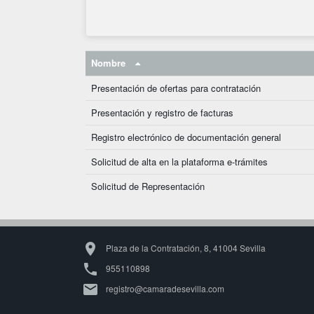
Nombre
Presentación de ofertas para contratación
Presentación y registro de facturas
Registro electrónico de documentación general
Solicitud de alta en la plataforma e-trámites
Solicitud de Representación

Plaza de la Contratación, 8, 41004 Sevilla

955110898

registro@camaradesevilla.com